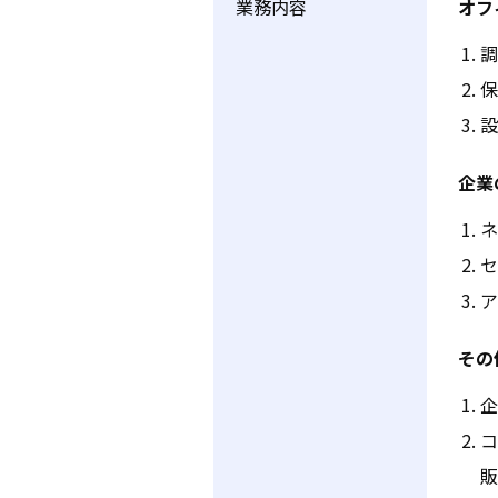
業務内容
オフ
調
保
設
企業
ネ
セ
ア
その
企
コ
販