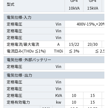
GP4
GP4
型式
10kVA
15kVA
2
電気仕様-入力
定格電圧
Vin
400V-15%,+20%
定格電圧
Vin
定格電圧
Vin
定格電流/最大電流
A
15/22
23/30
電流亞み(THDv ≦1%)
THDi
≦ 3%
≦ 2.5
電気仕様·外部バッテリー
定格電圧
Vin
電気仕様·出力
定格電圧
Vin
定格電圧
Vin
定格電圧
KVA
10
15
定格有効電力
kw
10
15