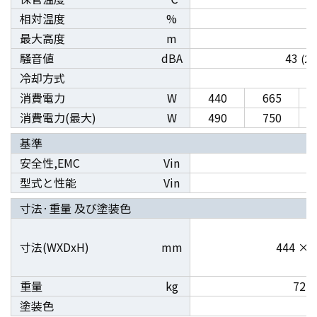
相対温度
%
最大高度
m
騒音値
dBA
43
(2)
冷却方式
消費電力
W
440
665
消費電力(最大)
W
490
750
基準
安全性,EMC
Vin
型式と性能
Vin
寸法·重量 及び塗装色
寸法(WXDxH)
mm
444 × 
重量
kg
72
塗装色