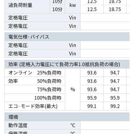
10分
12.5
18.75
過負荷耐量
kw
10分
12.5
18.75
定格電圧
Vin
定格電圧
Vin
電気仕様·バイバス
定格電圧
Vin
定格電圧
Vin
効率 (定格入力電圧にて負荷力率1.0抵抗負荷の場合)
オンライン
25%負荷時
93.6
94.7
効率
50%負荷時
93.6
94.7
75%負荷時
%
93.6
94.7
100%負荷時
95.9
95.9
エコ·モード効率(最大)
99.1
99.2
環境
動作温度
℃
保管温度
℃