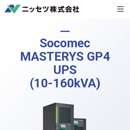
Home
製品
電気設備
MASTERYS
Socomec
MASTERYS GP4
UPS
(10-160kVA)